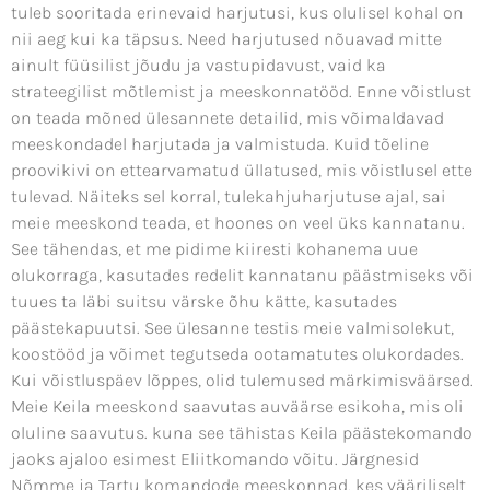
tuleb sooritada erinevaid harjutusi, kus olulisel kohal on
nii aeg kui ka täpsus. Need harjutused nõuavad mitte
ainult füüsilist jõudu ja vastupidavust, vaid ka
strateegilist mõtlemist ja meeskonnatööd. Enne võistlust
on teada mõned ülesannete detailid, mis võimaldavad
meeskondadel harjutada ja valmistuda. Kuid tõeline
proovikivi on ettearvamatud üllatused, mis võistlusel ette
tulevad. Näiteks sel korral, tulekahjuharjutuse ajal, sai
meie meeskond teada, et hoones on veel üks kannatanu.
See tähendas, et me pidime kiiresti kohanema uue
olukorraga, kasutades redelit kannatanu päästmiseks või
tuues ta läbi suitsu värske õhu kätte, kasutades
päästekapuutsi. See ülesanne testis meie valmisolekut,
koostööd ja võimet tegutseda ootamatutes olukordades.
Kui võistluspäev lõppes, olid tulemused märkimisväärsed.
Meie Keila meeskond saavutas auväärse esikoha, mis oli
oluline saavutus. kuna see tähistas Keila päästekomando
jaoks ajaloo esimest Eliitkomando võitu. Järgnesid
Nõmme ja Tartu komandode meeskonnad, kes vääriliselt