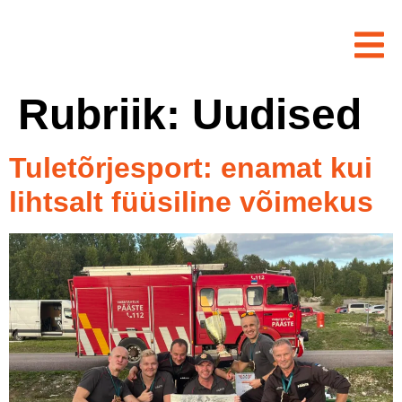
Rubriik:
Uudised
Tuletõrjesport: enamat kui
lihtsalt füüsiline võimekus