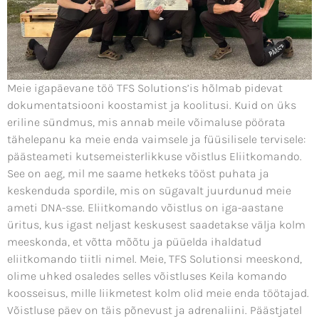
Meie igapäevane töö TFS Solutions’is hõlmab pidevat
dokumentatsiooni koostamist ja koolitusi. Kuid on üks
eriline sündmus, mis annab meile võimaluse pöörata
tähelepanu ka meie enda vaimsele ja füüsilisele tervisele:
päästeameti kutsemeisterlikkuse võistlus Eliitkomando.
See on aeg, mil me saame hetkeks tööst puhata ja
keskenduda spordile, mis on sügavalt juurdunud meie
ameti DNA-sse. Eliitkomando võistlus on iga-aastane
üritus, kus igast neljast keskusest saadetakse välja kolm
meeskonda, et võtta mõõtu ja püüelda ihaldatud
eliitkomando tiitli nimel. Meie, TFS Solutionsi meeskond,
olime uhked osaledes selles võistluses Keila komando
koosseisus, mille liikmetest kolm olid meie enda töötajad.
Võistluse päev on täis põnevust ja adrenaliini. Päästjatel