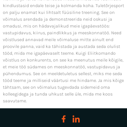
kindlustasid endale teise ja kolmanda koha. Tuletõrjesport
on palju enamat kui lihtsalt füüsiline treening. See on
võimalus arendada ja demonstreerida neid oskusi ja
omadusi, mis on hädavajalikud meie igapäevatöös:
vastupidavus, kiirus, paindlikkus ja meeskonnatöö. Need
võistlused annavad meile võimaluse mitte ainult end
proovile panna, vaid ka tähistada ja austada seda olulist
tööd, mida me igapäevaselt teeme. Kuigi Eliitkomando
võistlus on konkurents, on see ka meenutus meile kõigile,
et meie töö südames on meeskonnatöö, vastupidavus ja
pühendumus. See on meeldetuletus sellest, miks me seda
tööd teeme ja milliseid väärtusi me hindame. Ja mis kõige
tähtsam, see on võimalus tugevdada sidemeid oma
kolleegidega ja tunda uhkust selle üle, mida me koos
saavutame.