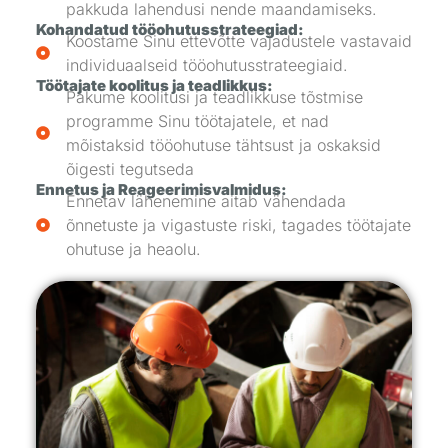
pakkuda lahendusi nende maandamiseks.
Kohandatud tööohutusstrateegiad:
Koostame Sinu ettevõtte vajadustele vastavaid
individuaalseid tööohutusstrateegiaid.
Töötajate koolitus ja teadlikkus:
Pakume koolitusi ja teadlikkuse tõstmise
programme Sinu töötajatele, et nad
mõistaksid tööohutuse tähtsust ja oskaksid
õigesti tegutseda
Ennetus ja Reageerimisvalmidus:
Ennetav lähenemine aitab vähendada
õnnetuste ja vigastuste riski, tagades töötajate
ohutuse ja heaolu.