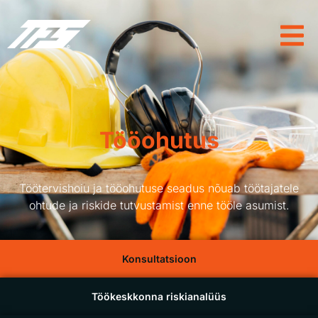
Tööohutus
Töötervishoiu ja tööohutuse seadus nõuab töötajatele
ohtude ja riskide tutvustamist enne tööle asumist.
Konsultatsioon
Töökeskkonna riskianalüüs