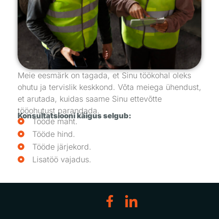
Meie eesmärk on tagada, et Sinu töökohal oleks
ohutu ja tervislik keskkond. Võta meiega ühendust,
et arutada, kuidas saame Sinu ettevõtte
tööohutust parandada.
Konsultatsiooni käigus selgub:
Tööde maht.
Tööde hind.
Tööde järjekord.
Lisatöö vajadus.