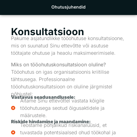
Ohutusjuhendid
Konsultatsioon
Pakume asjatundlikke tööohutuse konsultatsioone,
mis on suunatud Sinu ettevõtte või asutuse
töötajate ohutuse ja heaolu maksimeerimisele.
Miks on tööohutuskonsultatsioon oluline?
Tööohutus on igas organisatsioonis kriitilise
tähtsusega. Professionaalne
tööohutuskonsultatsioon on oluline järgmistel
põhjustel:
Vastavus seadusandlusele:
Aitame Sinu ettevõttel vastata kõigile
tööohutusega seotud õigusaktidele ja
määrustele.
Riskide hindamine ja maandamine:
Teostame põhjalikud riskianalüüsid, et
tuvastada potentsiaalsed ohud töökohal ja